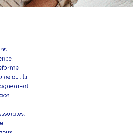
ans
ence.
eforme
ine outils
ompagnement
pace
essorales
,
e
 nous