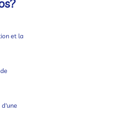
aos?
ion et la
 de
z d'une