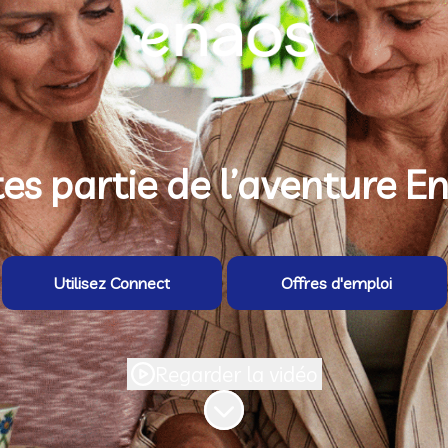
tes partie de l’aventure E
Utilisez Connect
Offres d'emploi
Regarder la vidéo
Faire défiler jusqu'au contenu