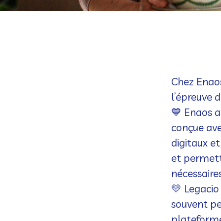
Chez Enaos
l’épreuve d
💙
Enaos
a
conçue avec
digitaux e
et permett
nécessaire
💛
Legacio
souvent p
plateforme