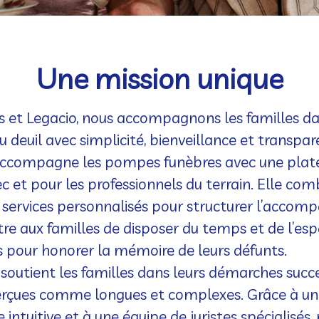
Une mission unique
 et Legacio, nous accompagnons les familles d
u deuil avec simplicité, bienveillance et transpar
ccompagne les
pompes funèbres
avec une plat
 et pour les professionnels du terrain. Elle comb
t services personnalisés pour structurer l’acc
re aux familles de disposer du
temps et de l’es
s pour honorer la mémoire de leurs défunts
.
soutient les
familles dans leurs démarches succ
erçues comme longues et complexes. Grâce à un
 intuitive et à une équipe de
juristes spécialisés
,