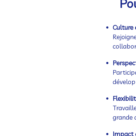
Pou
Culture 
Rejoigne
collabo
Perspect
Particip
dévelop
Flexibil
Travaill
grande 
Impact 