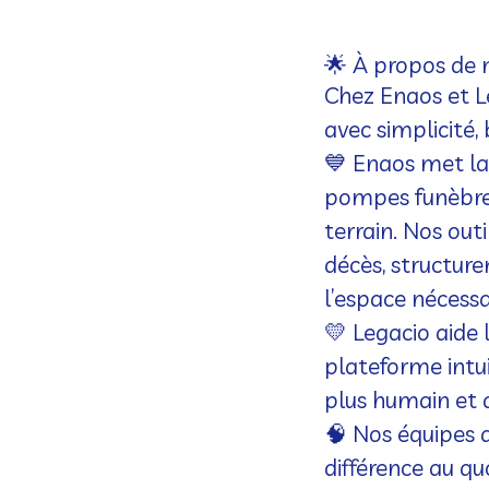
🌟 À propos de n
Chez Enaos et L
avec simplicité,
💙
Enaos
met la
pompes funèbres
terrain. Nos outi
décès, structure
l’espace nécessa
💛
Legacio
aide 
plateforme intui
plus humain et 
🧠 Nos équipes d
différence au qu