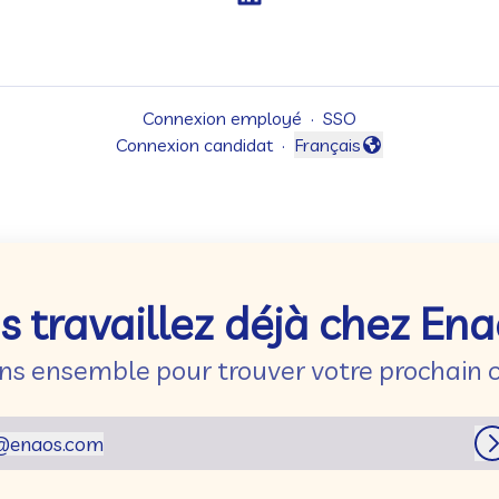
Connexion employé
·
SSO
Connexion candidat
·
Français
Changer la langue
s travaillez déjà chez Ena
ns ensemble pour trouver votre prochain c
@
enaos.com
enaos.com