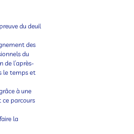
preuve du deuil
pagnement des
sionnels du
on de l’après-
s le temps et
 grâce à une
t ce parcours
aire la