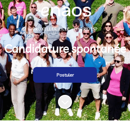
BRUXELLES, LILLE
·
HYBRIDE
Candidature spontanée
Postuler