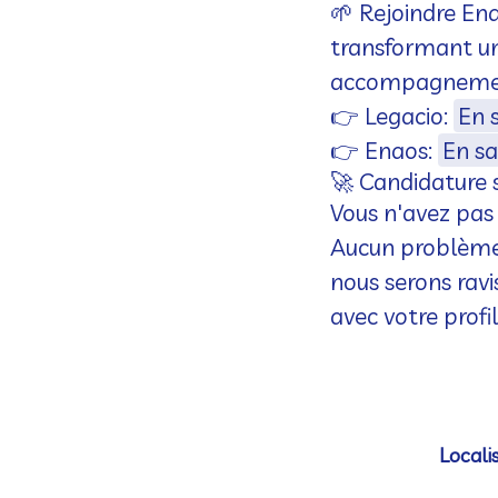
🌱 Rejoindre Ena
transformant un 
accompagneme
👉 Legacio:
En 
👉 Enaos:
En sa
🚀 Candidature
Vous n'avez pas
Aucun problème 
nous serons ravi
avec votre profi
Locali