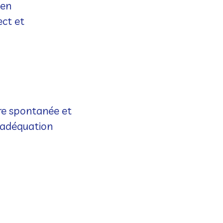
 en
ect et
re spontanée et
n adéquation