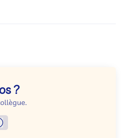
os ?
ollègue.
Connexion