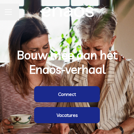
Taal wijzigen
Carrièremenu
Bouw mee aan het
Enaos-verhaal
Connect
Vacatures